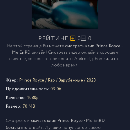
РЕЙТИНГ:
0
0
На этой странице Вы можете
смотреть клип Prince Royce -
Me EnRD онлайн
! Смотреть видео онлайн в хорошем
качестве, со своего телефона на Android, iphone или пк в
любое время.
Жанр:
Prince Royce
/
Rap
/
Зарубежные
/
2023
Продолжительность:
03:06
Качество:
1080p
Размер:
70 MB
Смотреть и
скачать клип Prince Royce - Me EnRD
бесплатно
онлайн. Лучшие популярные видео