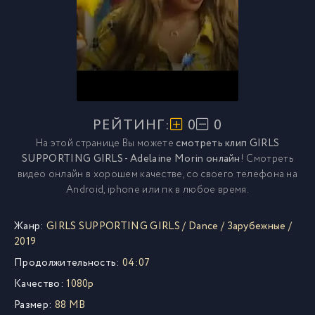
РЕЙТИНГ:
0
0
На этой странице Вы можете
смотреть клип GIRLS
SUPPORTING GIRLS - Adelaine Morin онлайн
! Смотреть
видео онлайн в хорошем качестве, со своего телефона на
Android, iphone или пк в любое время.
Жанр:
GIRLS SUPPORTING GIRLS
/
Dance
/
Зарубежные
/
2019
Продолжительность:
04:07
Качество:
1080p
Размер:
88 MB