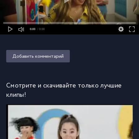
0:00
/ 0:00
Добавить комментарий
Смотрите и скачивайте только лучшие
клипы!