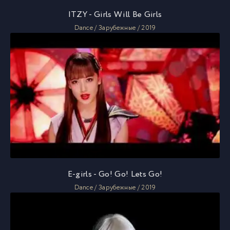
ITZY - Girls Will Be Girls
Dance / Зарубежные / 2019
E-girls - Go! Go! Lets Go!
Dance / Зарубежные / 2019