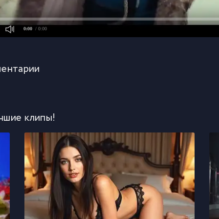
0:00
/ 0:00
ентарии
чшие клипы!