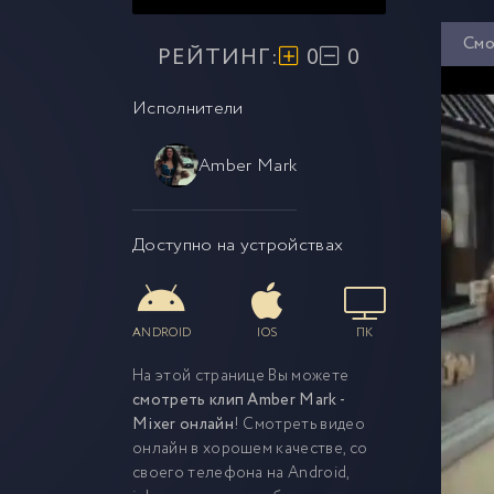
Смо
РЕЙТИНГ:
0
0
Исполнители
Amber Mark
Доступно на устройствах
ANDROID
IOS
ПК
На этой странице Вы можете
смотреть клип Amber Mark -
Mixer онлайн
! Смотреть видео
онлайн в хорошем качестве, со
своего телефона на Android,