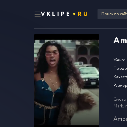
VKLIPE
RU
Am
Жанр:
Продо
Качест
Размер
Смотр
Mark, 
Ambe