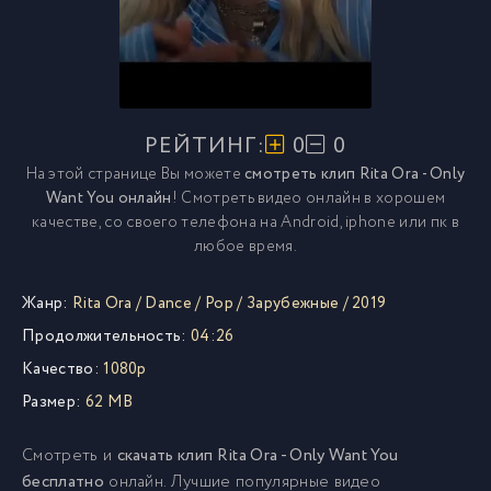
РЕЙТИНГ:
0
0
На этой странице Вы можете
смотреть клип Rita Ora - Only
Want You онлайн
! Смотреть видео онлайн в хорошем
качестве, со своего телефона на Android, iphone или пк в
любое время.
Жанр:
Rita Ora
/
Dance
/
Pop
/
Зарубежные
/
2019
Продолжительность:
04:26
Качество:
1080p
Размер:
62 MB
Смотреть и
скачать клип Rita Ora - Only Want You
бесплатно
онлайн. Лучшие популярные видео