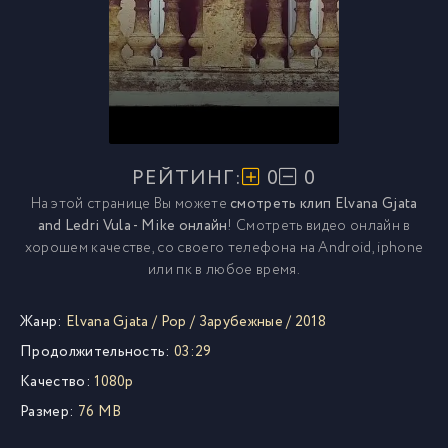
РЕЙТИНГ:
0
0
На этой странице Вы можете
смотреть клип Elvana Gjata
and Ledri Vula - Mike онлайн
! Смотреть видео онлайн в
хорошем качестве, со своего телефона на Android, iphone
или пк в любое время.
Жанр:
Elvana Gjata
/
Pop
/
Зарубежные
/
2018
Продолжительность:
03:29
Качество:
1080p
Размер:
76 MB